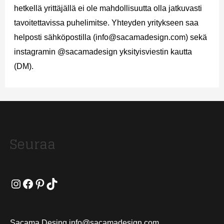
hetkellä yrittäjällä ei ole mahdollisuutta olla jatkuvasti
tavoitettavissa puhelimitse. Yhteyden yritykseen saa
helposti sähköpostilla (info@sacamadesign.com) sekä
instagramin @sacamadesign yksityisviestin kautta
(DM).
Seuraa
Instagram
Facebook
Pinterest
TikTok
Sacama Desing info@sacamadesign.com