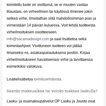
toimitettu tuote on vioittunut, se ei muuten vastaa
tilaustasi, on virheellinen tai käytössä ilmenee jokin
selkeä virhe, ilmoitathan siitä mahdollisimman pian ja
viimeistään 14 päivän kuluessa. Voit tehdä tuotteesta
virheilmoituksen osoitteeseen
info@sacamadesign.com
ja saat lisätietoa sekä
toimintaohjeet. Vioittuneen tuotteen voi jättää
ilmaiseksi ns. asiakaspalautuksena postiin. Kirjaa
virheilmoitukseen havaitsemasi virhe ja tarvittaessa
esimerkiksi valokuva.
Lisätielisätietoa
toimitusehdoista.
Saanko maksuaikaa tai voinko maksaa laskulla?
Lasku- ja osamaksupalvelut OP Lasku ja Jousto ovat