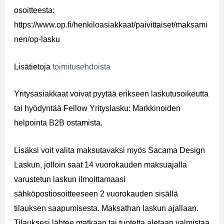
osoitteesta:
https://www.op.fi/henkiloasiakkaat/paivittaiset/maksami
nen/op-lasku
Lisätietoja
toimitusehdoista
Yritysasiakkaat voivat pyytää erikseen laskutusoikeutta
tai hyödyntää Fellow Yrityslasku: Markkinoiden
helpointa B2B ostamista.
Lisäksi voit valita maksutavaksi myös Sacama Design
Laskun, jolloin saat 14 vuorokauden maksuajalla
varustetun laskun ilmoittamaasi
sähköpostiosoitteeseen 2 vuorokauden sisällä
tilauksen saapumisesta. Maksathan laskun ajallaan.
Tilauksesi lähtee matkaan tai tuotetta aletaan valmistaa