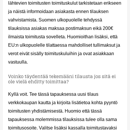
lähtevien toimitusten toimituskulut tarkistetaan erikseen
ja näistä informoidaan asiakasta ennen tilauksen
vahvistamista. Suomen ulkopuolelle tehdyssä
tilauksissa asiakas maksaa postimaksun eikä 200€
ilmaista toimitusta sovelleta. Huomioithan lisäksi, että
EU:n ulkopuolelle tilattaessa mahdolliset tullimaksut ja
verot eivät sisälly toimituskuluihin ja ovat asiakkaan
vastuulla.
Voinko täydentää tekemääni tilausta jos sitä ei
ole vielä ehditty toimittaa?
Kyllä voit. Tee tässä tapauksessa uusi tilaus
verkkokaupan kautta ja kirjoita lisätietoa kohta pyyntö
toimitusten yhdistämisestä. Huomio että tässä
tapauksessa molemmissa tilauksissa tulee olla sama
toimitusosoite. Valitse lisäksi kassalla toimitustavaksi