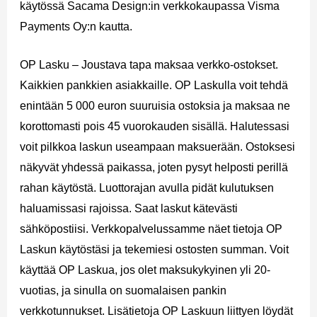
käytössä Sacama Design:in verkkokaupassa Visma
Payments Oy:n kautta.
OP Lasku – Joustava tapa maksaa verkko-ostokset.
Kaikkien pankkien asiakkaille. OP Laskulla voit tehdä
enintään 5 000 euron suuruisia ostoksia ja maksaa ne
korottomasti pois 45 vuorokauden sisällä. Halutessasi
voit pilkkoa laskun useampaan maksuerään. Ostoksesi
näkyvät yhdessä paikassa, joten pysyt helposti perillä
rahan käytöstä. Luottorajan avulla pidät kulutuksen
haluamissasi rajoissa. Saat laskut kätevästi
sähköpostiisi. Verkkopalvelussamme näet tietoja OP
Laskun käytöstäsi ja tekemiesi ostosten summan. Voit
käyttää OP Laskua, jos olet maksukykyinen yli 20-
vuotias, ja sinulla on suomalaisen pankin
verkkotunnukset. Lisätietoja OP Laskuun liittyen löydät