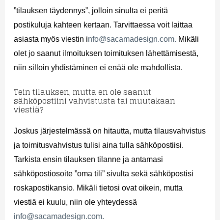
”tilauksen täydennys”, jolloin sinulta ei peritä
postikuluja kahteen kertaan. Tarvittaessa voit laittaa
asiasta myös viestin i
nfo@sacamadesign.com.
Mikäli
olet jo saanut ilmoituksen toimituksen lähettämisestä,
niin silloin yhdistäminen ei enää ole mahdollista.
Tein tilauksen, mutta en ole saanut
sähköpostiini vahvistusta tai muutakaan
viestiä?
Joskus järjestelmässä on hitautta, mutta tilausvahvistus
ja toimitusvahvistus tulisi aina tulla sähköpostiisi.
Tarkista ensin tilauksen tilanne ja antamasi
sähköpostiosoite ”oma tili” sivulta sekä sähköpostisi
roskapostikansio. Mikäli tietosi ovat oikein, mutta
viestiä ei kuulu, niin ole yhteydessä
info@sacamadesign.com.