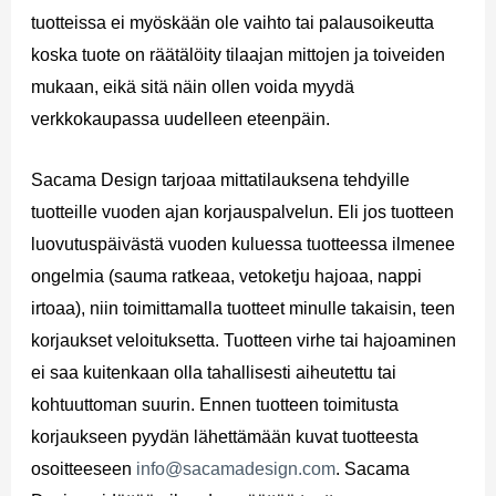
tuotteissa ei myöskään ole vaihto tai palausoikeutta
koska tuote on räätälöity tilaajan mittojen ja toiveiden
mukaan, eikä sitä näin ollen voida myydä
verkkokaupassa uudelleen eteenpäin.
Sacama Design tarjoaa mittatilauksena tehdyille
tuotteille vuoden ajan korjauspalvelun. Eli jos tuotteen
luovutuspäivästä vuoden kuluessa tuotteessa ilmenee
ongelmia (sauma ratkeaa, vetoketju hajoaa, nappi
irtoaa), niin toimittamalla tuotteet minulle takaisin, teen
korjaukset veloituksetta. Tuotteen virhe tai hajoaminen
ei saa kuitenkaan olla tahallisesti aiheutettu tai
kohtuuttoman suurin. Ennen tuotteen toimitusta
korjaukseen pyydän lähettämään kuvat tuotteesta
osoitteeseen
info@sacamadesign.com
. Sacama