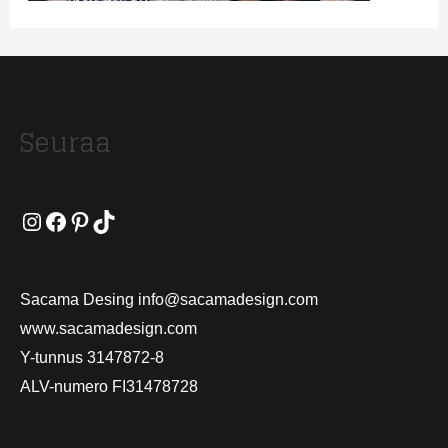
Seuraa
Instagram
Facebook
Pinterest
TikTok
Sacama Desing info@sacamadesign.com
www.sacamadesign.com
Y-tunnus 3147872-8
ALV-numero FI31478728