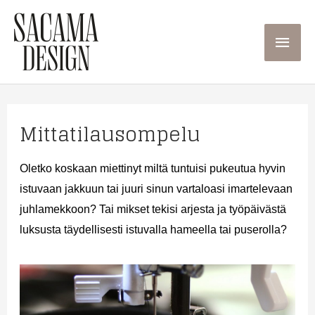
Siirry
sisältöön
Pääva
Mittatilausompelu
Oletko koskaan miettinyt miltä tuntuisi pukeutua hyvin
istuvaan jakkuun tai juuri sinun vartaloasi imartelevaan
juhlamekkoon? Tai mikset tekisi arjesta ja työpäivästä
luksusta täydellisesti istuvalla hameella tai puserolla?