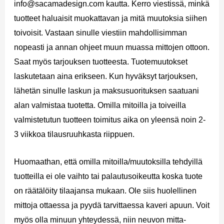
info@sacamadesign.com kautta. Kerro viestissä, minkä
tuotteet haluaisit muokattavan ja mitä muutoksia siihen
toivoisit. Vastaan sinulle viestiin mahdollisimman
nopeasti ja annan ohjeet muun muassa mittojen ottoon.
Saat myös tarjouksen tuotteesta. Tuotemuutokset
laskutetaan aina erikseen. Kun hyväksyt tarjouksen,
lähetän sinulle laskun ja maksusuorituksen saatuani
alan valmistaa tuotetta. Omilla mitoilla ja toiveilla
valmistetutun tuotteen toimitus aika on yleensä noin 2-
3 viikkoa tilausruuhkasta riippuen.
Huomaathan, että omilla mitoilla/muutoksilla tehdyillä
tuotteilla ei ole vaihto tai palautusoikeutta koska tuote
on räätälöity tilaajansa mukaan. Ole siis huolellinen
mittoja ottaessa ja pyydä tarvittaessa kaveri apuun. Voit
myös olla minuun yhteydessä, niin neuvon mitta-