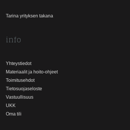
Tarina yrityksen takana
info
Yhteystiedot
Materiaalit ja hoito-ohjeet
Toimitusehdot
Tietosuojaseloste
Vastuullisuus
UKK
Oma tili