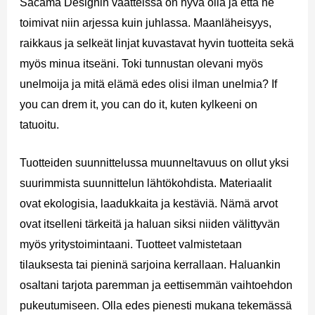
Sacama Designin vaatteissa on hyvä olla ja että ne
toimivat niin arjessa kuin juhlassa. Maanläheisyys,
raikkaus ja selkeät linjat kuvastavat hyvin tuotteita sekä
myös minua itseäni. Toki tunnustan olevani myös
unelmoija ja mitä elämä edes olisi ilman unelmia? If
you can drem it, you can do it, kuten kylkeeni on
tatuoitu.
Tuotteiden suunnittelussa muunneltavuus on ollut yksi
suurimmista suunnittelun lähtökohdista. Materiaalit
ovat ekologisia, laadukkaita ja kestäviä. Nämä arvot
ovat itselleni tärkeitä ja haluan siksi niiden välittyvän
myös yritystoimintaani. Tuotteet valmistetaan
tilauksesta tai pieninä sarjoina kerrallaan. Haluankin
osaltani tarjota paremman ja eettisemmän vaihtoehdon
pukeutumiseen. Olla edes pienesti mukana tekemässä