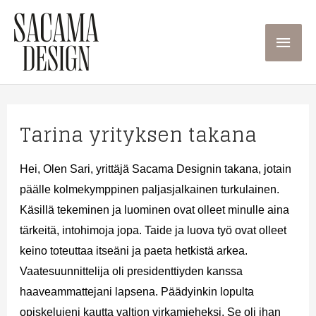
Siirry
sisältöön
Pääva
Tarina yrityksen takana
Hei, Olen Sari, yrittäjä Sacama Designin takana, jotain
päälle kolmekymppinen paljasjalkainen turkulainen.
Käsillä tekeminen ja luominen ovat olleet minulle aina
tärkeitä, intohimoja jopa. Taide ja luova työ ovat olleet
keino toteuttaa itseäni ja paeta hetkistä arkea.
Vaatesuunnittelija oli presidenttiyden kanssa
haaveammattejani lapsena. Päädyinkin lopulta
opiskelujeni kautta valtion virkamieheksi. Se oli ihan