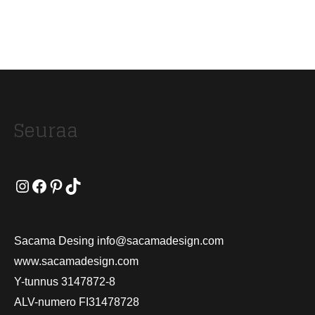
Seuraa
Instagram
Facebook
Pinterest
TikTok
Sacama Desing info@sacamadesign.com
www.sacamadesign.com
Y-tunnus 3147872-8
ALV-numero FI31478728