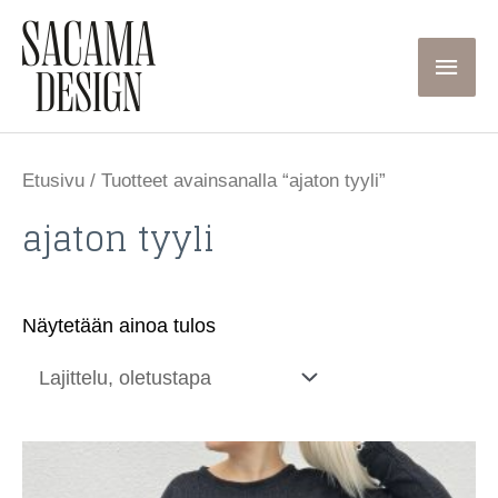
Siirry
sisältöön
Pääva
Etusivu
/ Tuotteet avainsanalla “ajaton tyyli”
ajaton tyyli
Näytetään ainoa tulos