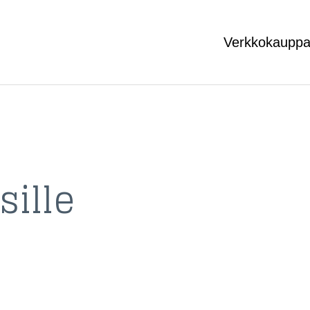
Verkkokaupp
ille