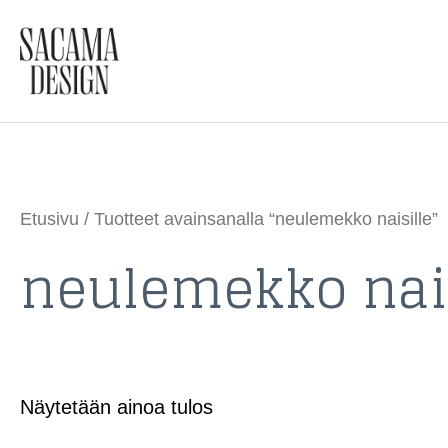
Siirry
sisältöön
Etusivu
/ Tuotteet avainsanalla “neulemekko naisille”
neulemekko nais
Näytetään ainoa tulos