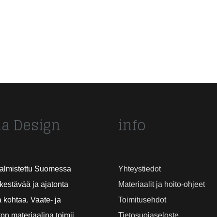
a Design
info
valmistettu Suomessa
Yhteystiedot
kestävää ja ajatonta
Materiaalit ja hoito-ohjeet
 kohtaa. Vaate- ja
Toimitusehdot
on materiaalina toimii
Tietosuojaseloste