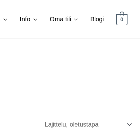
a
Info
Oma tili
Blogi
0