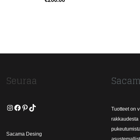
€
200.00
Seuraa
Sacam
Instagram
Facebook
Pinterest
TikTok
Tuotteet on 
rakkaudesta 
pukeutumista
Sacama Desing
asustemallist