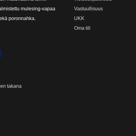
lmistettu mulesing-vapaa
Vastuullisuus
sekä poronnahka.
UKK
Oma tili
ksen takana