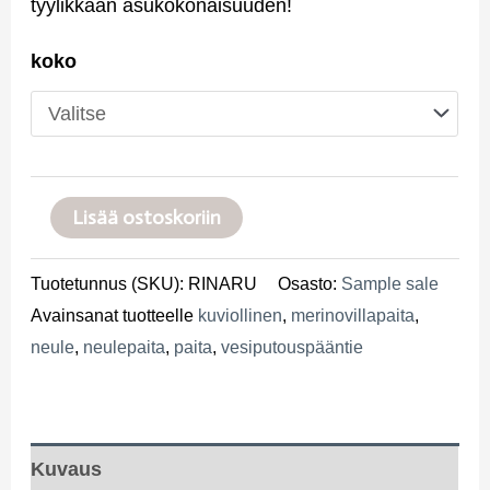
tyylikkään
asukokonaisuuden
!
koko
RINA
Lisää ostoskoriin
neulepaita,
Ruusukuviolla
Tuotetunnus (SKU):
RINARU
Osasto:
Sample sale
määrä
Avainsanat tuotteelle
kuviollinen
,
merinovillapaita
,
neule
,
neulepaita
,
paita
,
vesiputouspääntie
Kuvaus