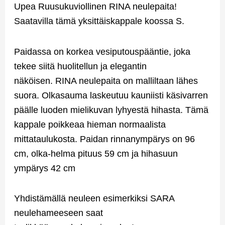
Upea Ruusukuviollinen RINA
neulepaita!
Saatavilla tämä yksittäiskappale koossa S.
Paidassa
on
korkea
vesiputouspääntie
,
joka
tekee
siitä
huolitellun
ja
elegantin
näköisen
.
RINA
neulepaita
on
malliltaan
lähes
suora
.
Olkasauma
laskeutuu
kauniisti
käsivarren
päälle
luoden
mielikuvan
lyhyestä
hihasta
. Tämä
kappale poikkeaa hieman normaalista
mittataulukosta. Paidan rinnanympärys on 96
cm, olka-helma pituus 59 cm ja hihasuun
ympärys 42 cm
Yhdistämällä
neuleen
esimerkiksi
SARA
neulehameeseen
saat