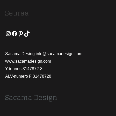
Seuraa
Instagram
Facebook
Pinterest
TikTok
Sacama Desing info@sacamadesign.com
www.sacamadesign.com
Y-tunnus 3147872-8
ALV-numero FI31478728
Sacama Design