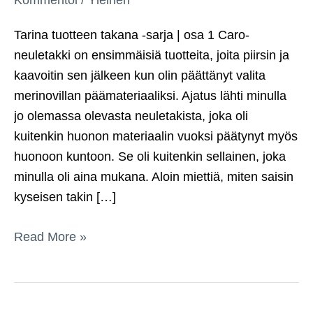
Tarina tuotteen takana -sarja | osa 1 Caro-
neuletakki on ensimmäisiä tuotteita, joita piirsin ja
kaavoitin sen jälkeen kun olin päättänyt valita
merinovillan päämateriaaliksi. Ajatus lähti minulla
jo olemassa olevasta neuletakista, joka oli
kuitenkin huonon materiaalin vuoksi päätynyt myös
huonoon kuntoon. Se oli kuitenkin sellainen, joka
minulla oli aina mukana. Aloin miettiä, miten saisin
kyseisen takin […]
Merinovillainen
Read More »
CARO-
neuletakki