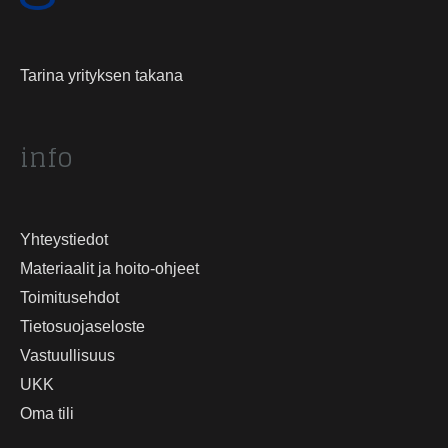
Tarina yrityksen takana
info
Yhteystiedot
Materiaalit ja hoito-ohjeet
Toimitusehdot
Tietosuojaseloste
Vastuullisuus
UKK
Oma tili