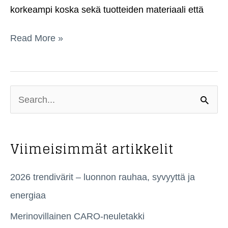
korkeampi koska sekä tuotteiden materiaali että
Sacama
Read More »
Designille
on
myönnetty
S
Avainlippu
-
e
merkki
a
Viimeisimmät artikkelit
r
c
2026 trendivärit – luonnon rauhaa, syvyyttä ja
h
energiaa
f
Merinovillainen CARO-neuletakki
o