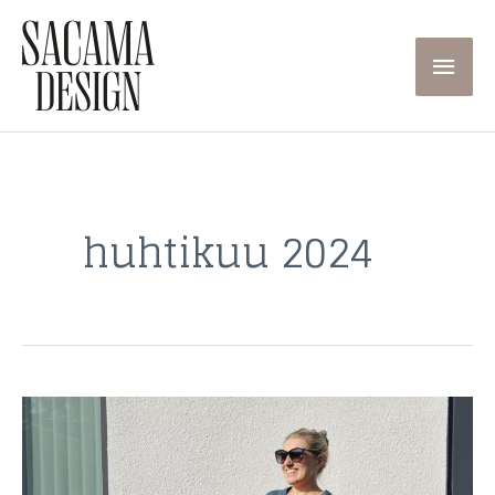
Siirry
sisältöön
Pääva
huhtikuu 2024